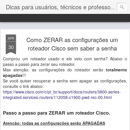
Dicas para usuários, técnicos e professores de Informática
Como ZERAR as configurações um
APR
30
roteador Cisco sem saber a senha
Comprou um roteador usado e ele veio com senha? Abaixo o
passo a passo para zerar seu roteador.
Mas atenção: as configurações do roteador serão
totalmente
apagadas
!!!
Se você quiser recuperar a senha sem apagar as configurações,
consulte o link abaixo:
https://www.cisco.com/c/pt_br/support/docs/routers/3800-series-
integrated-services-routers/112058-c1900-pwd-rec-00.html
Passo a passo para ZERAR um roteador Cisco.
Atenção: todas as configurações serão APAGADAS