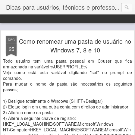
Dicas para usuários, técnicos e professores de Informática
Como renomear uma pasta de usuário no
DEC
25
Windows 7, 8 e 10
Todo usuário tem uma pasta pessoal em C:\user que fica
armazenada na variável %USERPROFILE%
Veja como está esta variável digitando "set" no prompt de
comando.
Para mudar o nome da pasta são necessários os seguintes
passos;
1) Desligue totalmente o Windows (SHIFT+Desligar)
2) Efetue login em uma outra conta com direitos de administrador
3) Altere o nome da pasta
4) Altere a seguinte chave de registro:
HKEY_LOCAL_MACHINE\SOFTWARE\Microsoft\Windows
NT\Computer\HKEY_LOCAL_MACHINE\SOFTWARE\Microsoft\Win