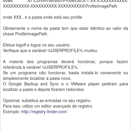
dows NT\CurrentVersion\ProfileList\S-1-XX-X-XXXXXXXXXX-
XXXXXXXXXX-XXXXXXXXXX-XXXXXXXXXX\ProfileImagePath
onde XXX.. é a pasta onde está seu profile
Obviamente o nome da pasta tem que estar idêntico ao valor da
chave ProfileImagePath.
Efetue logoff e logue no seu usuário.
Verifique que a variável %USERPROFILE% mudou.
A maioria dos programas deverá funcionar, porque fazem
referência à variável %USERPROFILE%.
Se um programa não funcionar, basta instalá-lo novamente ou
simplesmente localizar a pasta nova.
O Google Backup and Sync e o VMware player pediram para
localizar a pasta e depois ficaram redondos.
Opcional: substitua as entradas no seu registro.
Para isso, utilize um editor avançado de registro.
Exemplo:
http://registry-finder.com/