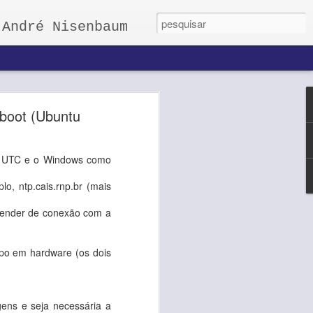
 André Nisenbaum
página Web
 boot (Ubuntu
ogle Drive
mo UTC e o Windows como
o, ntp.cais.rnp.br (mais
epender de conexão com a
po em hardware (os dois
no item anterior.
ens e seja necessária a