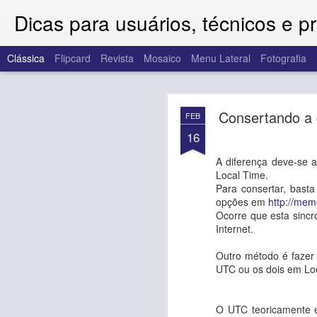
Dicas para usuários, técnicos e p
Clássica
Flipcard
Revista
Mosaico
Menu Lateral
Fotografia
Como exibir o
JUN
Consertando a 
FEB
19
16
Como exibi
A diferença deve-se 
em uma pá
Local Time.
Para consertar, basta
opções em
http://mem
Ocorre que esta sinc
1) Compartilhe a pasta e
Internet.
2) No final do link dep
Exemplo: https://drive.g
Outro método é fazer
Copie o FOLDER-ID.
UTC ou os dois em Loc
3) Crie sua página Web 
List view
O UTC teoricamente é