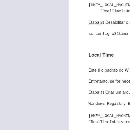
Levante a máquina v
[HKEY_LOCAL_MACHI
Atualize o sistema 
"RealTimeIsUniv
Antes de instalar o
Etapa 2)
Desabilitar o
sudo add-apt-repos
sudo apt update
sc config w32time
sudo apt install l
Agora vamos instal
Local Time
sudo apt install d
Este é o padrão do Wi
Finalmente instale 
Baixe no site do Netaca
Entretanto, se for nec
Torne o arquivo execut
Execute a instalação.
Etapa 1)
Criar um arqu
Tudo deverá funcionar.
Windows Registry 
[HKEY_LOCAL_MACHI
Referências:
https://www.linuxuprisi
"RealTimeIsUniver