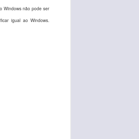
th:100%; height:600px;
do Windows não pode ser
ficar igual ao Windows.
th:100%; height:600px;
-a-web-page