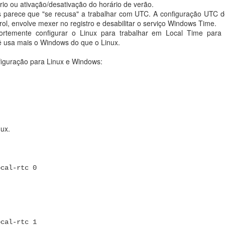
drive.google.com/embeddedfolderview?id=FOLDER-ID#list" style="wid
io ou ativação/desativação do horário de verão.
s parece que "se recusa" a trabalhar com UTC. A configuração UTC 
ntrol, envolve mexer no registro e desabilitar o serviço Windows Time.
fortemente configurar o Linux para trabalhar em Local Time para 
ê usa mais o Windows do que o Linux.
drive.google.com/embeddedfolderview?id=FOLDER-ID#grid" style="wid
iguração para Linux e Windows:
erflow.com/questions/20681974/how-to-embed-a-google-drive-folder-in
Postado há
19th June 2024
por
Moisés André Nisenbaum
nux.
0
Adicionar um comentário
ocal-rtc 0
Melhores amigos da Cópia e Backup
vos guardados no HD local ou externo?
ocal-rtc 1