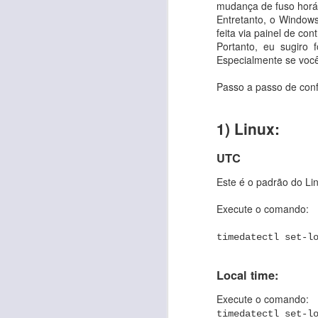
<iframe src="https://
mudança de fuso horár
border:0;"></iframe>
Entretanto, o Window
feita via painel de co
Portanto, eu sugiro 
Grid view
Especialmente se voc
<iframe src="https://
border:0;"></iframe>
Passo a passo de conf
Fonte:
https://stackov
1) Linux:
UTC
Este é o padrão do Li
Execute o comando:
timedatectl set-l
Local time:
APR
Execute o comando:
4
Tem um monte de arqui
timedatectl set-l