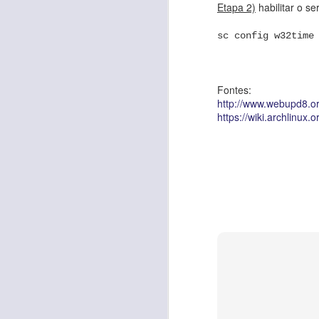
Etapa 2)
habilitar o s
https://www.digitalocea
sc config w32time
Fontes:
http://www.webupd8.or
https://wiki.archlinu
JAN
5
1) Baixar a imagem do
https://www.vmware.co
Verifique as configuraç
https://pnetlab.com/pa