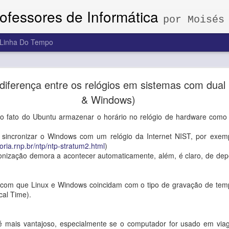
rofessores de Informática
por Moisés
Linha Do Tempo
 conteúdo de uma pasta do Google Drive em uma 
diferença entre os relógios em sistemas com dual
& Windows)
r o conteúdo de uma pasta do Go
ao fato do Ubuntu armazenar o horário no relógio de hardware co
gina Web
 sincronizar o Windows com um relógio da Internet NIST, por exempl
oria.rnp.br/ntp/ntp-stratum2.html
)
ronização demora a acontecer automaticamente, além, é claro, de d
 copie o link,
ois de folders/ e antes da interrogação tem o FOLDER-ID da pasta.
oogle.com/drive/folders/
AABBCC123456789
?usp=sharing
 com que Linux e Windows coincidam com o tipo de gravação de tem
al Time).
e insira o seguinte código, substituindo FOLDER-ID pelo valor copiado 
 mais vantajoso, especialmente se o computador for usado em viag