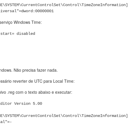
irtual.
NE\SYSTEM\CurrentControlSet\Control\TimeZoneInformation]
e instale os guest additions
ersal"=dword:00000001
 Packet Tracer 7.22 é necessário instalar o pacote libpng12-0
 serviço Windows Time:
itory ppa:linuxuprising/libpng12
 start= disabled
ibpng12-0
ar o Java:
efault-jdk
ndows. Não precisa fazer nada.
o Packet Tracer:
d.
essário reverter de UTC para Local Time:
ável
ivo .reg com o texto abaixo e executar:
Editor Version 5.00
NE\SYSTEM\CurrentControlSet\Control\TimeZoneInformation]
ng.com/2018/05/fix-libpng12-0-missing-in-ubuntu-1804.html
sal"=-