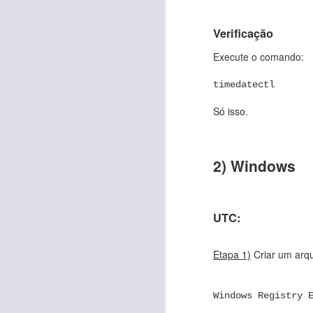
Quer fazer backup sem 
Verificação
Duas ferramentas grát
Execute o comando:
DupeGuru -
https://dup
FastCopy -
https://fast
timedatectl
arquivos em conflito
Só isso.
2) Windows
UTC:
Etapa 1)
Criar um arqu
FEB
2
Passo a passo para cr
Windows Registry 
Baixe a imagem do