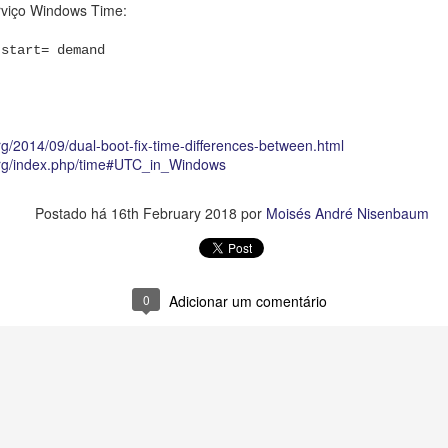
erviço Windows Time:
n.com/community/tutorials/how-to-install-java-with-apt-on-ubuntu-20-04
 start= demand
Postado há
2nd February 2022
por
Moisés André Nisenbaum
g/2014/09/dual-boot-fix-time-differences-between.html
x.org/index.php/time#UTC_in_Windows
0
Adicionar um comentário
Postado há
16th February 2018
por
Moisés André Nisenbaum
Instalando o PNET para CCNP
0
Adicionar um comentário
 PNET e importar para o VMWare Workstation ou Player ou ESXi
m/go/downloadplayer
ões de virtualização aninhada em:
ges/download