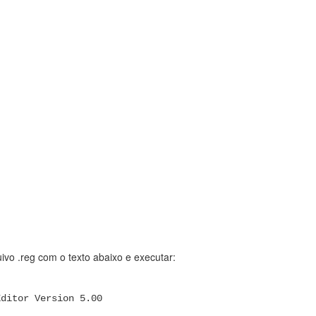
duplicatas?
is sem pegadinha que eu recomendo:
eguru.voltaicideas.net/
- elimina ou move arquivos duplicados, mantend
copy.jp/
- copia arquivos bem mais rápido que o Windows lida be
Postado há
4th April 2022
por
Moisés André Nisenbaum
0
Adicionar um comentário
ivo .reg com o texto abaixo e executar:
VM Linux para os exames práticos CCNA
iar uma VM com Packet Tracer e Java para executar os Exames de Ha
Editor Version 5.00
 Lubuntu LTS no
osboxes.org